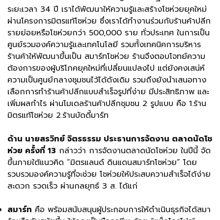
ระยะเวลา 34 ปี เราได้พัฒนาให้ความรู้และสร้างโชห่วยยุคใหม่
ผ่านโครงการมิตรแท้โชห่วย ซึ่งเราได้ทำงานร่วมกับร้านค้าปลีก
รายย่อยหรือโชห่วยกว่า 500,000 ราย ทั่วประเทศ ในการเป็น
ศูนย์รวมองค์ความรู้และเทคโนโลยี รวมทั้งเทคนิคการบริหาร
ร้านค้าให้พัฒนาขึ้นเป็น สมาร์ทโชห่วย ร้านจึงตอบโจทย์ความ
ต้องการของผู้บริโภคยุคใหม่ที่เปลี่ยนแปลงไป แต่ยังคงเสน่ห์
ความเป็นศูนย์กลางชุมชนไว้ได้ดังเดิม รวมถึงยังนำเสนอทาง
เลือกการทำร้านค้าปลีกแบบสำเร็จรูปที่ง่าย มีประสิทธิภาพ และ
เพิ่มผลกำไร ผ่านโมเดลร้านค้าปลีกชุมชน 2 รูปแบบ คือ 1.ร้าน
มิตรแท้โชห่วย 2.ร้านบัดดี้มาร์ท
ด้าน นายสรวิทย์ จิตรธรรม ประธานการจัดงาน ตลาดนัดโช
ห่วย ครั้งที่ 13
กล่าวว่า การจัดงานตลาดนัดโชห่วย ในปีนี้ จัด
ขึ้นภายใต้แนวคิด “มิตรแลนด์ ดินแดนสมาร์ทโชห่วย” โดย
รวบรวมองค์ความรู้ที่จะช่วย โชห่วยให้ประสบความสำเร็จได้ง่าย
สะดวก รวดเร็ว ผ่านกลยุทธ์ 3 ส. ได้แก่
สมาร์ท
คือ พร้อมสนับสนุนผู้ประกอบการให้ดำเนินธุรกิจได้สมา