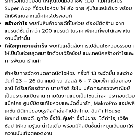
ร์ทหรือทันสมัยขึ้น ให้คุณเป็นมืออาชีพ ด้วย “แม็คโครโปร”
Super App ที่ช่วยโชห่วย ให้ สั่ง ขาย คุ้มในแอปเดียว พร้อม
สิทธิพิเศษจากแม็คโครโปรพอยท์
สร้างกำไร
พบกับสินค้าขายดีที่โชห่วย ต้องมีติดร้าน จาก
แบรนด์ชั้นนำกว่า 200 แบรนด์ ในราคาพิเศษที่พบได้เฉพาะใน
งานนี้เท่านั้น
ใส่ใจทุกความสำเร็จ
พบกับเคล็ดลับการเปลี่ยนโชห่วยธรรมดา
ให้เป็นโชห่วยสุดสมาร์ทด้วยเวิร์คช้อป แนะเทคนิคสร้างกำไรและ
การพัฒนาร้านค้า
สำหรับการจัดงานตลาดนัดโชห่วย ครั้งที่ 13 จะจัดขึ้น ระหว่าง
วันที่ 23 – 26 มีนาคมนี้ ณ ฮอลล์ 6 - 7 อิมแพ็ค เมืองทอง
ธานี ได้รับเกียรติจาก นายกีรติ รัชโน ปลัดกระทรวงพาณิชย์
เป็นประธานเปิดงาน ภายในงานแบ่งเป็นโซนต่างๆ ประกอบด้วย
แม็คโคร ศูนย์มิตรแท้โชห่วยและบัดดี้มาร์ท, MakroPro แอปพลิ
เคชั่น มิติใหม่ของธุรกิจค้าส่งค้าปลีกไทย, สินค้า House
Brand ของดี…ถูกใจ ซื้อใช้…คุ้มค่า ซื้อไปขาย…ได้กำไร, เวิร์ค
ช้อป ให้ความรู้แนะนำไอเดีย พร้อมมีศิลปินชั้นนำหมุนเวียนมาให้
ความบันเทิงตลอดงาน