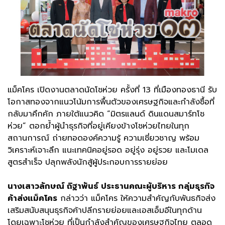
แม็คโคร เปิดงานตลาดนัดโชห่วย ครั้งที่ 13 ที่เมืองทองธานี รับ
โอกาสทองจากแนวโน้มการพื้นตัวของเศรษฐกิจและกำลังซื้อที่
กลับมาคึกคัก ภายใต้แนวคิด “มิตรแลนด์ ดินแดนสมาร์ทโช
ห่วย” ตอกย้ำผู้นำธุรกิจที่อยู่เคียงข้างโชห่วยไทยในทุก
สถานการณ์ ถ่ายทอดองค์ความรู้ ความเชี่ยวชาญ พร้อม
วิเคราะห์เจาะลึก แนะเทคนิคอยู่รอด อยู่รุ่ง อยู่รวย และโมเดล
สูตรสำเร็จ ปลุกพลังนักสู้ผู้ประกอบการรายย่อย
นางเสาวลักษณ์ ถิฐาพันธ์ ประธานคณะผู้บริหาร กลุ่มธุรกิจ
ค้าส่งแม็คโคร
กล่าวว่า แม็คโคร ให้ความสำคัญกับพันธกิจส่ง
เสริมสนับสนุนธุรกิจค้าปลีกรายย่อยและเอสเอ็มอีในทุกด้าน
โดยเฉพาะโชห่วย ที่เป็นกำลังสำคัญของเศรษฐกิจไทย ตลอด