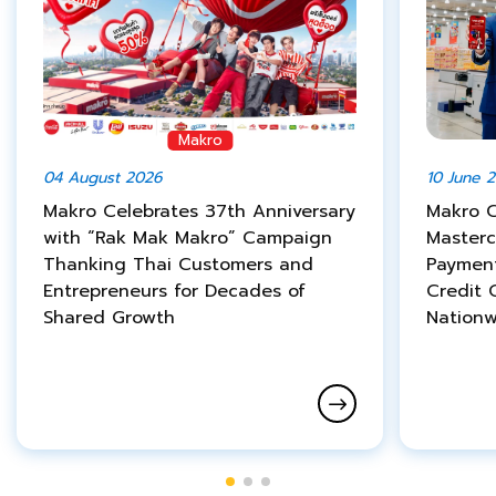
Makro
04 August 2026
10 June 
Makro Celebrates 37th Anniversary
Makro C
with “Rak Mak Makro” Campaign
Masterc
Thanking Thai Customers and
Payment
Entrepreneurs for Decades of
Credit 
Shared Growth
Nation