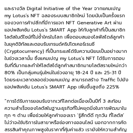
และรางวัล Digital Initiative of the Year จากแคมเปญ
my Lotus’s NFT ฉลองระบบสมาชิกใหม่ โดยนับเป็นครั้งแรก
ของวงการค้าปลีกที่มีการแจก NFT Generative Art ผ่าน
แอปพลิเคชัน Lotus’s SMART App ให้กับลูกค้าที่เป็นสมาชิก
โลตัสในดีไซน์ที่ไม่ซ้ำใครในโลก เพื่อตอบสนองไลฟ์สไตล์ลูกค้า
ในยุคดิจิทัลและตอบรับเทรนด์คริปโตเคอร์เรนซี
(Cryptocurrency) ที่เป็นกระแสได้รับความนิยมเป็นอย่างมาก
ในช่วงเวลานั้น ซึ่งแคมเปญ my Lotus’s NFT ได้รับการตอบ
รับที่ดีมากและทำให้โลตัสได้ลูกค้าสมาชิกมายโลตัสรายใหม่กว่า
80% เป็นกลุ่มคนรุ่นใหม่ในช่วงอายุ 18-24 ปี และ 25-31 ปี
โดยระยะเวลาตลอดช่วงแคมเปญ สามารถสร้าง Traffic ไปยัง
แอปพลิเคชัน Lotus’s SMART App เพิ่มขึ้นสูงถึง 225%
“การได้รับการยอมรับจากเวทีโลกต่อเนื่องเป็นปีที่ 3 สะท้อน
ความสำเร็จของโลตัสในฐานะธุรกิจที่ไม่หยุดนิ่งในการพัฒนาใน
ทุก ๆ ด้าน เพื่อช่วยให้ลูกค้าของเรา ‘รู้สึกดีดี ทุกวัน ที่โลตัส’
ไม่ว่าจะใช้บริการในสาขาหรือช่องทางออนไลน์ นอกจากการคัด
สรรสินค้าคุณภาพสูงในราคาที่คุ้มค่าแล้ว เรายังให้ความสำคัญ