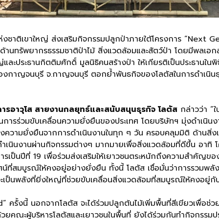
านแห่งชาติเขาใหญ่ ส่งเสริมกิจกรรมปลูกป่าภายใต้โครงการ “Next G
ยืนด้านทรัพยากรธรรมชาติป่าไม้ สิ่งแวดล้อมและสัตว์ป่า โดยมีพลเอ
่และประธานกิตติมศักดิ์ มูลนิธิคนสร้างป่า ให้เกียรติเป็นประธานในพ
เมืองกาญจนบุรี จ.กาญจนบุรี ตอกย้ำพันธกิจของโลตัสในการดำเนิ
ยการอาวุโส สายงานกลยุทธ์และสนับสนุนธุรกิจ โลตัส
กล่าวว่า “
รร่วมขับเคลื่อนความยั่งยืนของประเทศ โดยบริษัทฯ มุ่งดำเนิน
างความยั่งยืนจากการดำเนินงานในทุก ๆ วัน ครอบคลุมมิติ ด้านสิ
ได้ดำเนินงานผ่านกิจกรรมต่างๆ มากมายเพื่อสิ่งแวดล้อมที่ดีขึ้น 
งการเป็นปีที่ 19 เพื่อร่วมส่งเสริมให้เยาวชนตระหนักถึงความสำคัญ
์ที่สมบูรณ์ให้คงอยู่อย่างยั่งยืน ทั้งนี้ โลตัส เชื่อมั่นว่าการรวม
นพลังที่ยิ่งใหญ่ที่ช่วยขับเคลื่อนสิ่งแวดล้อมที่สมบูรณ์ให้คงอยู่
้งนี้ นอกจากโลตัส จะได้ร่วมปลูกต้นไม้เพิ่มพื้นที่สีเขียวเพื่อช
วยคณะผู้บริหารโลตัสและเยาวชนในพื้นที่ ยังได้ร่วมกันทำกิจกรรมปร