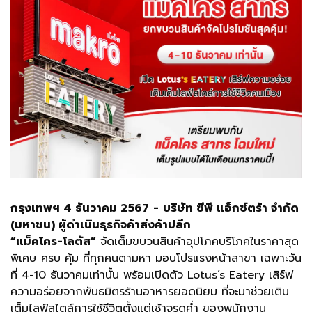
กรุงเทพฯ 4 ธันวาคม 2567
-
บริษัท ซีพี แอ็กซ์ตร้า จำกัด
(มหาชน) ผู้ดำเนินธุรกิจค้าส่งค้าปลีก
“แม็คโคร-โลตัส”
จัดเต็มขบวนสินค้าอุปโภคบริโภคในราคาสุด
พิเศษ ครบ คุ้ม ที่ทุกคนตามหา มอบโปรแรงหน้าสาขา เฉพาะวัน
ที่ 4-10 ธันวาคมเท่านั้น พร้อมเปิดตัว Lotus’s Eatery เสิร์ฟ
ความอร่อยจากพันธมิตรร้านอาหารยอดนิยม ที่จะมาช่วยเติม
เต็มไลฟ์สไตล์การใช้ชีวิตตั้งแต่เช้าจรดค่ำ ของพนักงาน