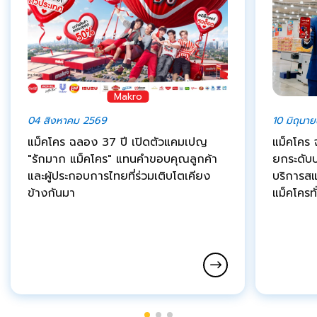
Makro
04 สิงหาคม 2569
10 มิถุนา
แม็คโคร ฉลอง 37 ปี เปิดตัวแคมเปญ
แม็คโคร 
"รักมาก แม็คโคร" แทนคำขอบคุณลูกค้า
ยกระดับ
และผู้ประกอบการไทยที่ร่วมเติบโตเคียง
บริการสแ
ข้างกันมา
แม็คโครท