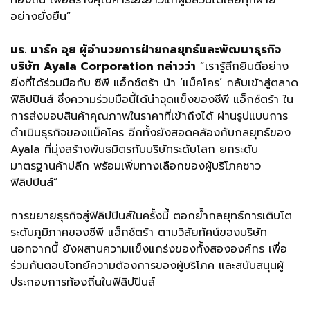
ท้องถิ่น เพื่อสร้างคุณค่าระยะยาวแก่ผู้มีส่วนได้เสียทุกฝ่าย
อย่างยั่งยืน”
มร. มาร์ค อุย ผู้อำนวยการฝ่ายกลยุทธ์และพัฒนาธุรกิจ
บริษัท Ayala Corporation กล่าวว่า
“เรารู้สึกยินดีอย่าง
ยิ่งที่ได้ร่วมมือกับ ซีพี แอ็กซ์ตร้า นำ ‘แม็คโคร’ กลับเข้าสู่ตลาด
ฟิลิปปินส์ ซึ่งความร่วมมือนี้ได้นำจุดแข็งของซีพี แอ็กซ์ตร้า ใน
การส่งมอบสินค้าคุณภาพในราคาที่เข้าถึงได้ ผ่านรูปแบบการ
ดำเนินธุรกิจของแม็คโคร อีกทั้งยังสอดคล้องกับกลยุทธ์ของ
Ayala ที่มุ่งสร้างพันธมิตรกับบริษัทระดับโลก ยกระดับ
มาตรฐานค้าปลีก พร้อมเพิ่มทางเลือกของผู้บริโภคชาว
ฟิลิปปินส์”
การขยายธุรกิจสู่ฟิลิปปินส์ในครั้งนี้ ตอกย้ำกลยุทธ์การเติบโต
ระดับภูมิภาคของซีพี แอ็กซ์ตร้า ตามวิสัยทัศน์ของบริษัท
นอกจากนี้ ยังผสานความแข็งแกร่งของทั้งสององค์กร เพื่อ
ร่วมกันตอบโจทย์ความต้องการของผู้บริโภค และสนับสนุนผู้
ประกอบการท้องถิ่นในฟิลิปปินส์