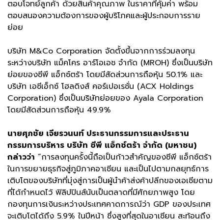
ตอบโจทย์ลูกค้า ด้วยสินค้าคุณภาพ ในราคาที่คุ้มค่า พร้อม
ตอบสนองความต้องการของผู้บริโภคและผู้ประกอบการราย
ย่อย
บริษัท M&Co Corporation จัดตั้งขึ้นจากการร่วมลงทุน
ระหว่างบริษัท แม็คโคร อาร์โอเอช จำกัด (MROH) ซึ่งเป็นบริษัท
ย่อยของซีพี แอ็กซ์ตร้า โดยมีสัดส่วนการถือหุ้น 50.1% และ
บริษัท เอซีเอ็กซ์ โฮลดิงส์ คอร์เปอเรชั่น (ACX Holdings
Corporation) ซึ่งเป็นบริษัทย่อยของ Ayala Corporation
โดยมีสัดส่วนการถือหุ้น 49.9%
นายศุภชัย เจียรวนนท์ ประธานกรรมการและประธาน
กรรมการบริหาร บริษัท ซีพี แอ็กซ์ตร้า จำกัด (มหาชน)
กล่าวว่า
“การลงทุนครั้งนี้ถือเป็นก้าวสำคัญของซีพี แอ็กซ์ตร้า
ในการขยายธุรกิจสู่ภูมิภาคอาเซียน และเป็นไปตามกลยุทธ์การ
เติบโตของบริษัทที่มุ่งสู่การเป็นผู้นำค้าส่งค้าปลีกของเอเชียตาม
ที่ได้กำหนดไว้ ฟิลิปปินส์นับเป็นตลาดที่มีศักยภาพสูง โดย
กองทุนการเงินระหว่างประเทศคาดการณ์ว่า GDP ของประเทศ
จะเติบโตได้ถึง 5.9% ในปีหน้า ซึ่งสูงที่สุดในอาเซียน สะท้อนถึง