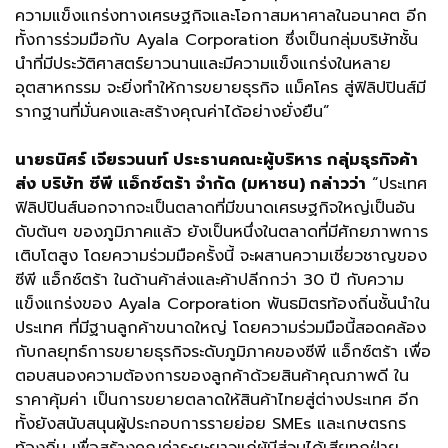
ความแข็งแกร่งทางเศรษฐกิจและโอกาสมหาศาลในอนาคต อีก
ทั้งการร่วมมือกับ Ayala Corporation ซึ่งเป็นกลุ่มบริษัทชั้น
นำที่มีประวัติศาสตร์ยาวนานและมีความแข็งแกร่งในหลาย
อุตสาหกรรม จะยิ่งทำให้การขยายธุรกิจ แม็คโคร สู่ฟิลิปปินส์มี
รากฐานที่มั่นคงและสร้างคุณค่าได้อย่างยั่งยืน”
นายธนิศร์ เจียรวนนท์ ประธานคณะผู้บริหาร กลุ่มธุรกิจค้า
ส่ง บริษัท ซีพี แอ็กซ์ตร้า จำกัด (มหาชน) กล่าวว่า
“ประเทศ
ฟิลิปปินส์นอกจากจะเป็นตลาดที่มีขนาดเศรษฐกิจใหญ่เป็นอัน
ดับต้นๆ ของภูมิภาคแล้ว ยังเป็นหนึ่งในตลาดที่มีศักยภาพการ
เติบโตสูง โดยความร่วมมือครั้งนี้ จะผสานความเชี่ยวชาญของ
ซีพี แอ็กซ์ตร้า ในด้านค้าส่งและค้าปลีกกว่า 30 ปี กับความ
แข็งแกร่งของ Ayala Corporation พันธมิตรท้องถิ่นชั้นนำใน
ประเทศ ที่มีฐานลูกค้าขนาดใหญ่ โดยความร่วมมือนี้สอดคล้อง
กับกลยุทธ์การขยายธุรกิจระดับภูมิภาคของซีพี แอ็กซ์ตร้า เพื่อ
ตอบสนองความต้องการของลูกค้าด้วยสินค้าคุณภาพดี ใน
ราคาคุ้มค่า เป็นการขยายตลาดให้สินค้าไทยสู่ต่างประเทศ อีก
ทั้งยังสนับสนุนผู้ประกอบการรายย่อย SMEs และเกษตรกร