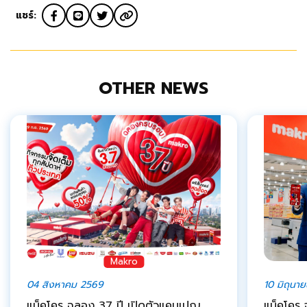
แชร์:
OTHER NEWS
Makro
04 สิงหาคม 2569
10 มิถุนา
แม็คโคร ฉลอง 37 ปี เปิดตัวแคมเปญ
แม็คโคร 