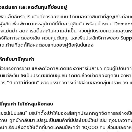
ั้งแต่แรก และลดต้นทุนที่ซ่อนอยู่
 แอ็กซ์ตร้า เริ่มต้นที่การออกแบบ โดยมองว่าสินค้าที่สูญเสียก่อนถึ
ือกับผู้ผลิตเพื่อพัฒนาบรรจุภัณฑ์ที่ยืดอายุสินค้า พร้อมนำระบบ 
่างแม่นยำ ลดการสต็อกเกินความจำเป็น ควบคู่กับระบบควบคุมอุณหภู
์คือการลดของเสีย ควบคุมต้นทุน และเพิ่มประสิทธิภาพของ Supp
ะท้ายที่สุดก็คือผลตอบแทนของผู้ถือหุ้นนั่นเอง
ห้กลับมามีคุณค่า
ช่วยเร่งการขาย และลดโอกาสเกิดขยะอาหารในสาขา ควบคู่ไปกับการจ
นแต่ละวัน ให้เป็นประโยชน์กับชุมชน โดยในช่วงบ่ายของทุกวัน อา
าร “กินได้ไม่ทิ้งกัน” ช่วยบรรเทาภาระค่าใช้จ่ายของกลุ่มเปราะบาง 
มีคุณค่า ไม่ใช่หลุมฝังกลบ
ยชน์เป็นแสน” บริษัทตั้งเป้าให้ของเสียทุกประเภทถูกจัดการอย่างเป็
ดาษ ถูกนำกลับมาแปรรูปเป็นสินค้าที่มีประโยชน์ใหม่ เช่น ถุงขยะจา
นักเรียนส่งต่อให้เด็กที่ขาดแคลนปีละกว่า 10,000 คน ส่วนขยะอาหา