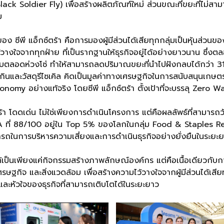
 Soldier Fly) เพื่อสร้างผลิตภัณฑ์ใหม่ ส่วนขณะที่ขยะที่ไม่สามารถ
ม
อง ซีพี แอ็กซ์ตร้า คือการมองผู้มีส่วนได้เสียทุกกลุ่มเป็นหุ้นส่วนข
วางใจจากทุกฝ่าย ที่เป็นรากฐานให้ธุรกิจอยู่ได้อย่างยาวนาน ซึ่งตลอด
บตลอดห่วงโซ่ ทำให้สามารถลดปริมาณขยะที่นำไปฝังกลบได้กว่า 31,
ินและวัสดุรีไซเคิล คิดเป็นมูลค่าทางเศรษฐกิจในการสนับสนุนเกษ
conomy อย่างแท้จริง โดยซีพี แอ็กซ์ตร้า ตั้งเป้าที่จะบรรลุ Zero
ตร้า โดดเด่น ไม่ใช่เพียงการดำเนินโครงการ แต่คือผลลัพธ์ที่สามารถ
 ที่ 88/100 อยู่ใน Top 5% ของโลกในกลุ่ม Food & Staples R
รถในการบริหารความเสี่ยงและการดำเนินธุรกิจอย่างยั่งยืนในระยะ
ด้เป็นเพียงแค่กิจกรรมสร้างภาพลักษณ์องค์กร แต่คือเนื้อเดียวกับการ
รษฐกิจ และสิ่งแวดล้อม เพื่อสร้างความไว้วางใจจากผู้มีส่วนได้เสีย
และหัวใจของธุรกิจที่สามารถเติบโตได้ในระยะยาว