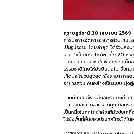
สุราษฎร์ธานี 30 เมษายน 2569 - 
การบริหารจัดการอาหารส่วนเกินและ
เป็นรูปธรรม โดยล่าสุด ได้ร่วมล
จาก “แม็คโคร–โลตัส” ทั้ง 20 สาข
สมัคร และเยาวชนในพื้นที่ ร่วมเก็บ
ธรรมชาติไทยให้ยั่งยืนต่อไป ซึ่งควา
เกิดประโยชน์สูงสุด ยังสามารถลด
อาหารส่วนเกินอย่างเป็นระบบ มุ่ง
ควบคู่กันนี้ ซีพี แอ็กซ์ตร้า ยัง
ทำความสะอาดชายหาดทุกเดือนร่วมกับ
เป็นหนึ่งในกลไกสำคัญที่มุ่งขับเ
ไปยังพื้นที่อื่นของประเทศไทยได้ใ
#CPAXTRA #MakroxLotuss #ซีพีแอ็