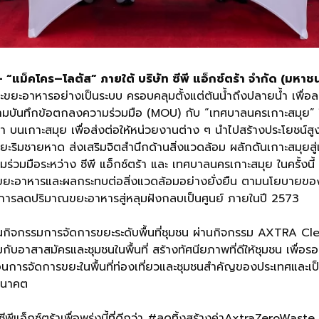
“แม็คโคร–โลตัส” ภายใต้ บริษัท ซีพี แอ็กซ์ตร้า จำกัด (มหาช
ขยะอาหารอย่างเป็นระบบ ครอบคลุมตั้งแต่ต้นน้ำถึงปลายน้ำ เพื่
งนามบันทึกข้อตกลงความร่วมมือ (MOU) กับ “เทศบาลนครเกาะสมุย”
า บนเกาะสมุย เพื่อส่งต่อให้หน่วยงานต่าง ๆ นำไปสร้างประโยชน์ส
ขยะริมชายหาด ส่งเสริมจิตสำนึกด้านสิ่งแวดล้อม ผลักดันเกาะสมุยสู่เ
มร่วมมือระหว่าง ซีพี แอ็กซ์ตร้า และ เทศบาลนครเกาะสมุย ในครั้งนี้
ขยะอาหารและผลกระทบต่อสิ่งแวดล้อมอย่างยั่งยืน ตามนโยบายของ ซ
สู่การลดปริมาณขยะอาหารสู่หลุมฝังกลบเป็นศูนย์ ภายในปี 2573
ดำเนินกิจกรรมการจัดการขยะระดับพื้นที่ชุมชน ผ่านกิจกรรม AXTRA 
อาสาสมัครและชุมชนในพื้นที่ สร้างทัศนียภาพที่ดีให้ชุมชน เพื่อรอง
คลื่อนการจัดการขยะในพื้นที่ท่องเที่ยวและชุมชนสำคัญของประเทศแล
นอนาคต
กซ์ตร้าเพื่อพรุ่งนี้ที่ดีกว่า #ลดทิ้งสร้างค่าAxtraZeroWaste