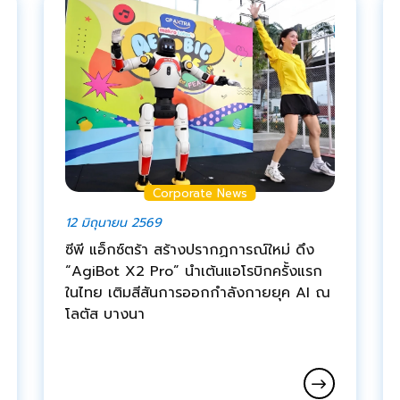
Corporate News
12 มิถุนายน 2569
ซีพี แอ็กซ์ตร้า สร้างปรากฏการณ์ใหม่ ดึง
“AgiBot X2 Pro” นำเต้นแอโรบิกครั้งแรก
ในไทย เติมสีสันการออกกำลังกายยุค AI ณ
โลตัส บางนา