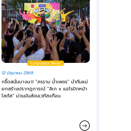
Corporate News
12 มิถุนายน 2569
กรี๊ดสนั่นบางนา! “ศรราม น้ำเพชร” นำทีมแม่
ยกสร้างปรากฏการณ์ “ลิเก x แอโรบิกหน้า
โลตัส” ม่วนมันส์จนเวทีสะเทือน