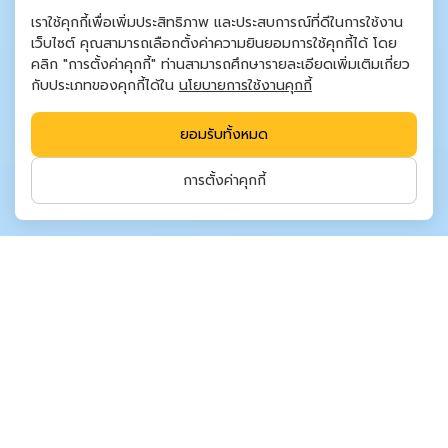
เราใช้คุกกี้เพื่อเพิ่มประสิทธิภาพ และประสบการณ์ที่ดีในการใช้งาน
เว็บไซต์ คุณสามารถเลือกตั้งค่าความยินยอมการใช้คุกกี้ได้ โดย
คลิก "การตั้งค่าคุกกี้" ท่านสามารถศึกษารายละเอียดเพิ่มเติมเกี่ยว
กับประเภทของคุกกี้ได้ใน
นโยบายการใช้งานคุกกี้
ยอมรับทั้งหมด
การตั้งค่าคุกกี้
สารจากประธานกรรมการ
CP AXTRA มุ่งมั่นดําเนินธุรกิจด้วยความรับ
ผิดชอบ และสร้างการเติบโตอย่างสมดุลในระยะ
ยาวเปรียบเสมือนต้นไม้ที่มีรากแก้วมั่นคง แตก
กิ่งก้านอย่างแข็งแรง และสร้างร่มเงาแห่ง